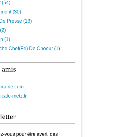
t
(54)
ement
(30)
De Presse
(13)
(2)
on
(1)
che Chef(fe) De Choeur
(1)
 amis
orraine.com
icale-metz.fr
etter
-vous pour être averti des