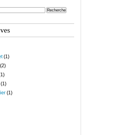
ives
et
(1)
(2)
1)
(1)
ier
(1)