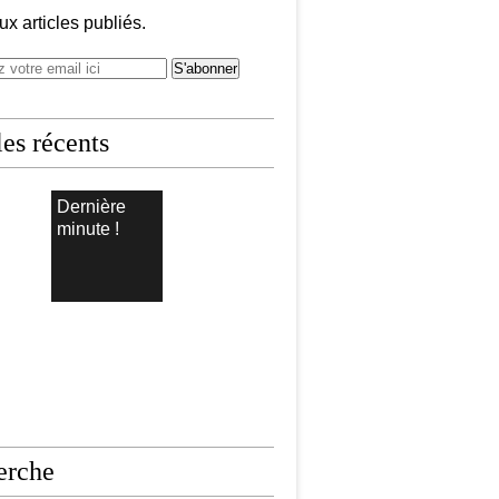
x articles publiés.
les récents
Dernière
minute !
erche