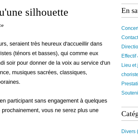
u'une silhouette
En sa
ce
Concert
Contact
s, seraient très heureux d'accueillir dans
Directi
istes (ténors et basses), qui comme eux
Effecti
di soir pour donner de la voix au service d'un
Lieu et
sance, musiques sacrées, classiques,
chorist
mporaines.
Prestat
Souteni
 en participant sans engagement à quelques
tre prochainement, vous ne serez plus une
Catég
Divers
(