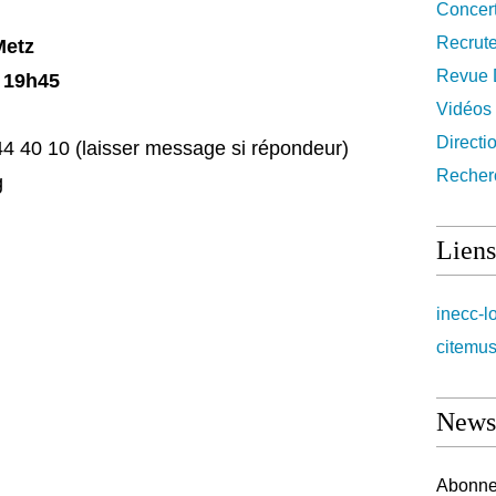
Concer
Recrut
Metz
Revue 
à 19h45
Vidéos
Directi
44 40 10 (laisser message si répondeur)
Recher
g
Liens
inecc-l
citemus
Newsl
Abonnez