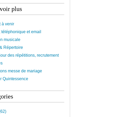
voir plus
 à venir
 téléphonique et email
on musicale
f & Répertoire
 jour des répétitions, recrutement
es
ions messe de mariage
r Quintessence
ories
62)