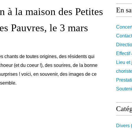
n à la maison des Petites
En sa
es Pauvres, le 3 mars
Concert
Contact
Directi
Effecti
s chants de toutes origines, des résidents qui
Lieu et
hoeur (et du coeur !), des sourires, de la bonne
chorist
surprises ! voici, en souvenir, des images de ce
Prestat
semble.
Souteni
Catég
Divers
(