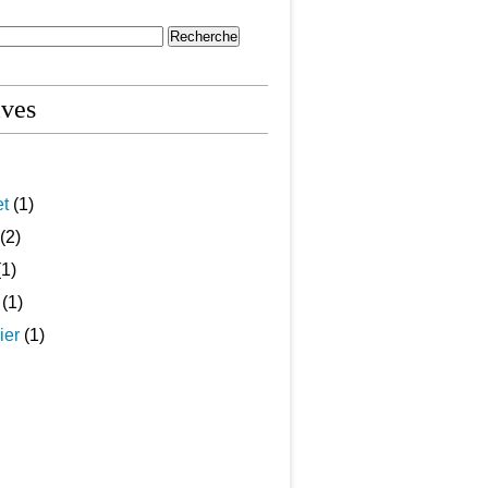
ives
et
(1)
(2)
1)
(1)
ier
(1)