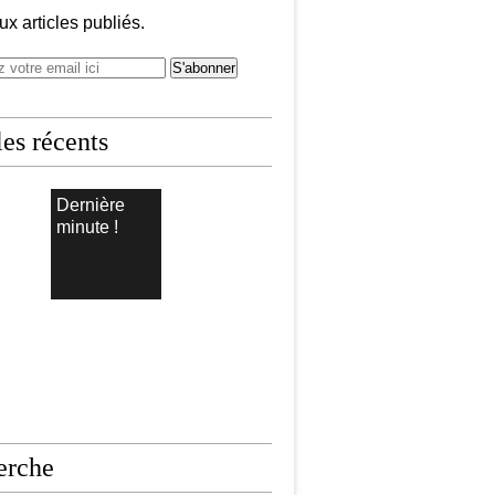
x articles publiés.
les récents
Dernière
minute !
erche