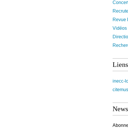
Concer
Recrut
Revue 
Vidéos
Directi
Recher
Liens
inecc-l
citemus
Newsl
Abonnez