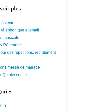
voir plus
 à venir
 téléphonique et email
on musicale
f & Répertoire
 jour des répétitions, recrutement
es
ions messe de mariage
r Quintessence
ories
62)