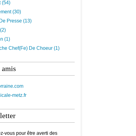
t
(54)
ement
(30)
De Presse
(13)
(2)
on
(1)
che Chef(fe) De Choeur
(1)
 amis
orraine.com
icale-metz.fr
etter
-vous pour être averti des