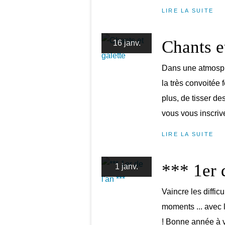
LIRE LA SUITE
Chants e
16 janv.
Dans une atmosphè
la très convoitée 
plus, de tisser d
vous vous inscrive
LIRE LA SUITE
*** 1er 
1 janv.
Vaincre les diffic
moments ... avec 
! Bonne année à v