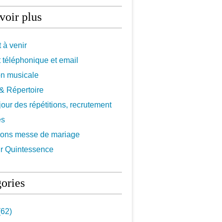
voir plus
 à venir
 téléphonique et email
on musicale
f & Répertoire
 jour des répétitions, recrutement
es
ions messe de mariage
r Quintessence
ories
62)