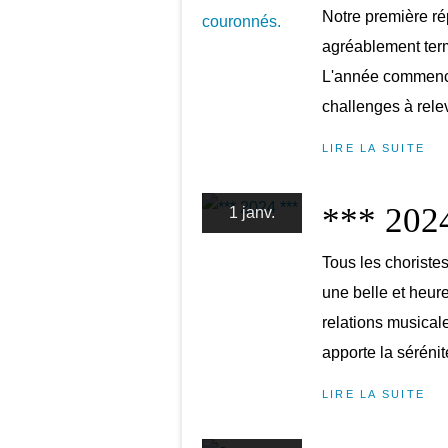
Notre première rép
agréablement termi
L'année commenc
challenges à relev
LIRE LA SUITE
*** 202
1 janv.
Tous les choriste
une belle et heur
relations musical
apporte la sérénité
LIRE LA SUITE