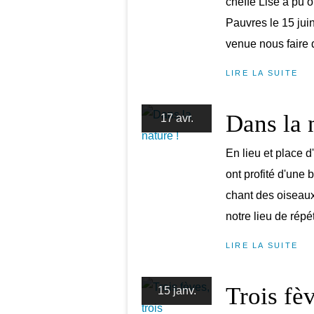
cheffe Lise a pu o
Pauvres le 15 jui
venue nous faire d
LIRE LA SUITE
Dans la 
17 avr.
En lieu et place d
ont profité d'une 
chant des oiseaux
notre lieu de répé
LIRE LA SUITE
Trois fè
15 janv.