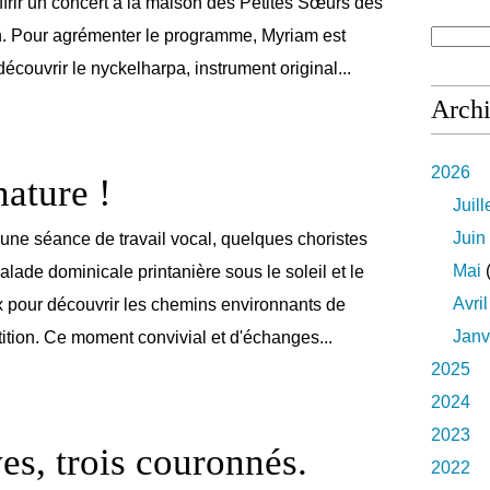
ffrir un concert à la maison des Petites Sœurs des
n. Pour agrémenter le programme, Myriam est
écouvrir le nyckelharpa, instrument original...
Arch
2026
nature !
Juill
Juin
'une séance de travail vocal, quelques choristes
Mai
(
balade dominicale printanière sous le soleil et le
Avril
 pour découvrir les chemins environnants de
Janv
tition. Ce moment convivial et d'échanges...
2025
2024
2023
ves, trois couronnés.
2022