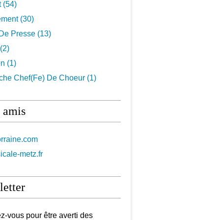
t
(54)
ement
(30)
De Presse
(13)
(2)
on
(1)
che Chef(fe) De Choeur
(1)
 amis
orraine.com
icale-metz.fr
etter
-vous pour être averti des