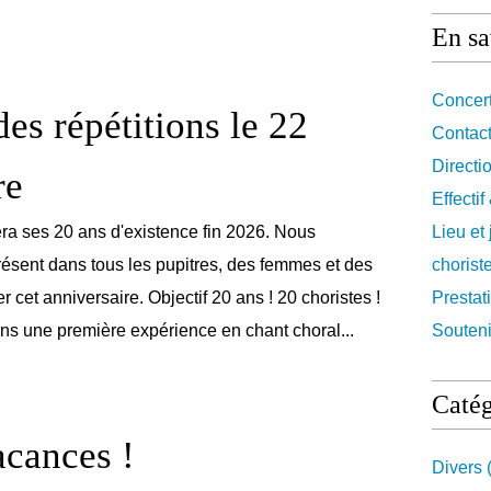
En sa
Concert
des répétitions le 22
Contact
Directi
re
Effecti
ra ses 20 ans d'existence fin 2026. Nous
Lieu et
résent dans tous les pupitres, des femmes et des
chorist
 cet anniversaire. Objectif 20 ans ! 20 choristes !
Prestat
s une première expérience en chant choral...
Souteni
Catég
acances !
Divers
(