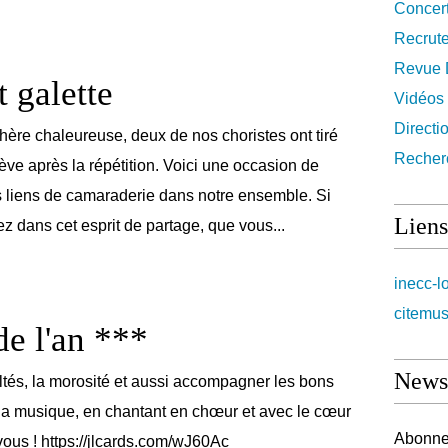
Concer
Recrut
Revue 
t galette
Vidéos
Directi
re chaleureuse, deux de nos choristes ont tiré
Recher
fève après la répétition. Voici une occasion de
es liens de camaraderie dans notre ensemble. Si
Liens
z dans cet esprit de partage, que vous...
inecc-l
citemus
de l'an ***
Newsl
ultés, la morosité et aussi accompagner les bons
la musique, en chantant en chœur et avec le cœur
Abonnez
ous ! https://jlcards.com/wJ60Ac