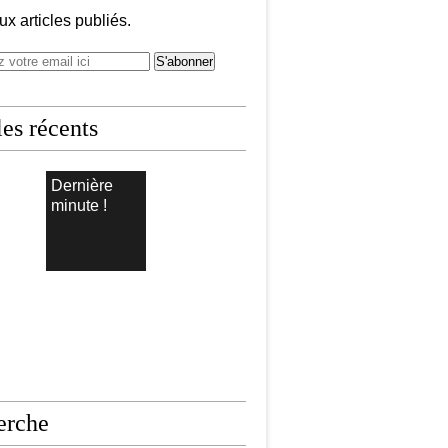
x articles publiés.
les récents
Dernière
minute !
erche