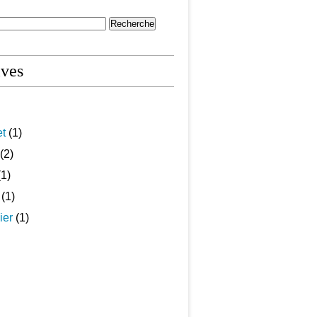
ives
et
(1)
(2)
1)
(1)
ier
(1)