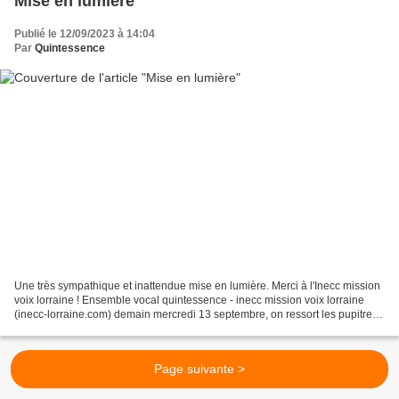
Mise en lumière
Publié le 12/09/2023 à 14:04
Par
Quintessence
Une très sympathique et inattendue mise en lumière. Merci à l'Inecc mission
voix lorraine ! Ensemble vocal quintessence - inecc mission voix lorraine
(inecc-lorraine.com) demain mercredi 13 septembre, on ressort les pupitres
et les partitions
Page suivante >