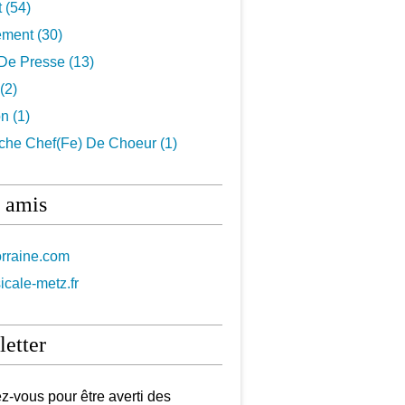
t
(54)
ement
(30)
De Presse
(13)
(2)
on
(1)
che Chef(fe) De Choeur
(1)
 amis
orraine.com
icale-metz.fr
etter
-vous pour être averti des