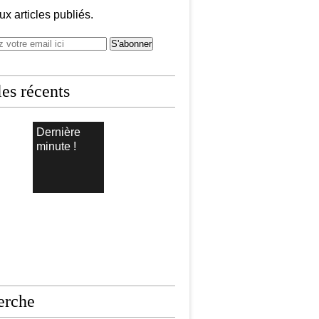
x articles publiés.
les récents
Dernière
minute !
erche