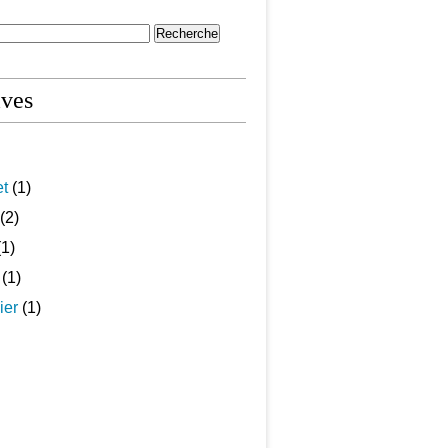
ives
et
(1)
(2)
1)
(1)
ier
(1)