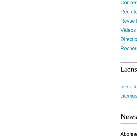
Concer
Recrut
Revue 
Vidéos
Directi
Recher
Liens
inecc-l
citemus
Newsl
Abonnez