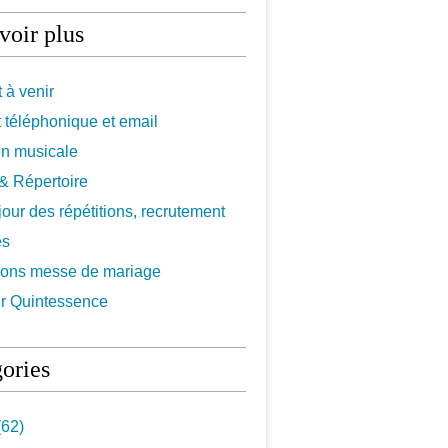
voir plus
 à venir
 téléphonique et email
on musicale
f & Répertoire
 jour des répétitions, recrutement
es
ions messe de mariage
r Quintessence
ories
62)