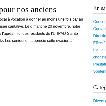
pour nos anciens
En sa
cal à vocation à donner au moins une fois par an
Concert
visée caritative. Le dimanche 20 novembre, notre
Contact
 l'après-midi des résidents de l'EHPAD Sainte
Directi
z. Les séniors ont apprécié cette évasion...
Effecti
Lieu et
chorist
Prestat
Souteni
Catég
Divers
(