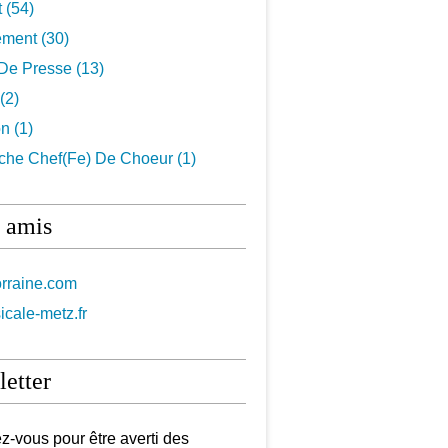
t
(54)
ement
(30)
De Presse
(13)
(2)
on
(1)
che Chef(fe) De Choeur
(1)
 amis
orraine.com
icale-metz.fr
etter
-vous pour être averti des