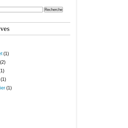
ives
et
(1)
(2)
1)
(1)
ier
(1)