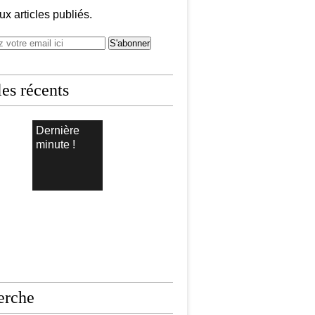
x articles publiés.
les récents
Dernière
minute !
erche