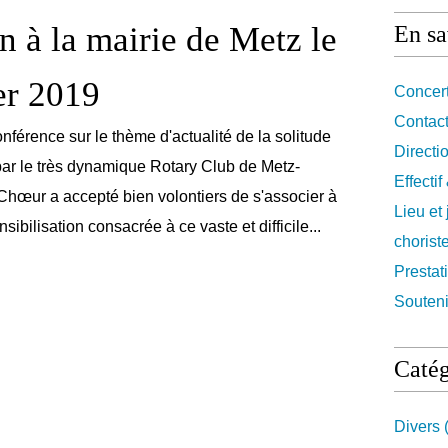
on à la mairie de Metz le
En sa
er 2019
Concert
Contact
onférence sur le thème d'actualité de la solitude
Directi
 par le très dynamique Rotary Club de Metz-
Effecti
hœur a accepté bien volontiers de s'associer à
Lieu et
sibilisation consacrée à ce vaste et difficile...
chorist
Prestat
Souteni
Catég
Divers
(