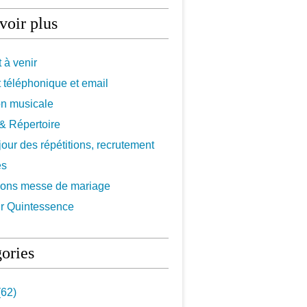
voir plus
 à venir
 téléphonique et email
on musicale
f & Répertoire
 jour des répétitions, recrutement
es
ions messe de mariage
r Quintessence
ories
62)