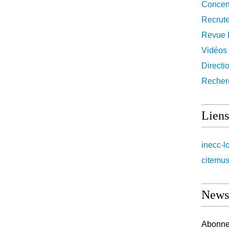
Concer
Recrut
Revue 
Vidéos
Directi
Recher
Liens
inecc-l
citemus
Newsl
Abonnez