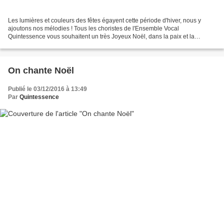
Les lumières et couleurs des fêtes égayent cette période d'hiver, nous y
ajoutons nos mélodies ! Tous les choristes de l'Ensemble Vocal
Quintessence vous souhaitent un très Joyeux Noël, dans la paix et la
sérénité. Georges Schmitt - Les anges dans nos...
On chante Noël
Publié le 03/12/2016 à 13:49
Par
Quintessence