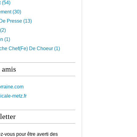
t
(54)
ement
(30)
De Presse
(13)
(2)
on
(1)
che Chef(fe) De Choeur
(1)
 amis
orraine.com
icale-metz.fr
etter
-vous pour être averti des