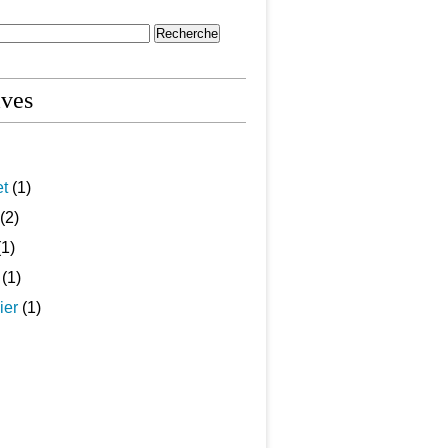
ives
et
(1)
(2)
1)
(1)
ier
(1)