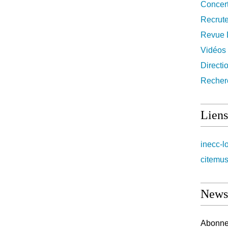
Concer
Recrut
Revue 
Vidéos
Directi
Recher
Liens
inecc-l
citemus
Newsl
Abonnez