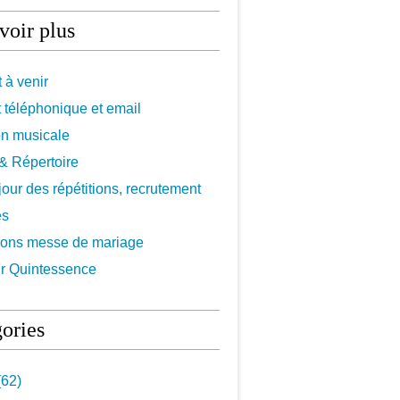
voir plus
 à venir
 téléphonique et email
on musicale
f & Répertoire
 jour des répétitions, recrutement
es
ions messe de mariage
r Quintessence
ories
62)