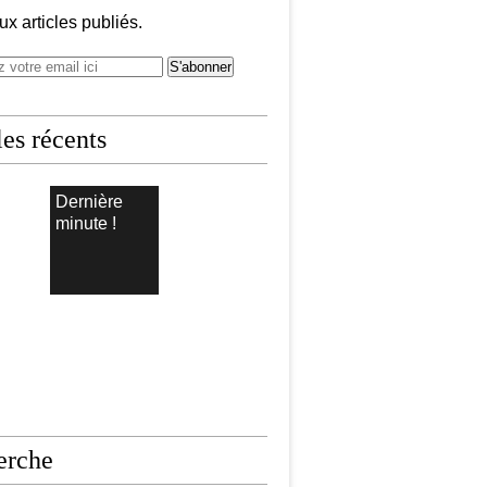
x articles publiés.
les récents
Dernière
minute !
erche