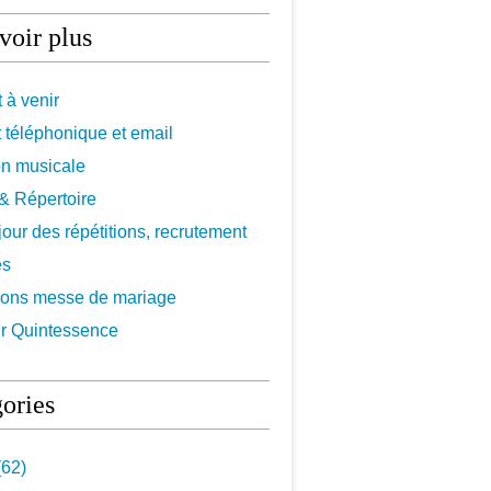
voir plus
 à venir
 téléphonique et email
on musicale
f & Répertoire
 jour des répétitions, recrutement
es
ions messe de mariage
r Quintessence
ories
62)