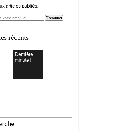
x articles publiés.
les récents
Dernière
minute !
erche