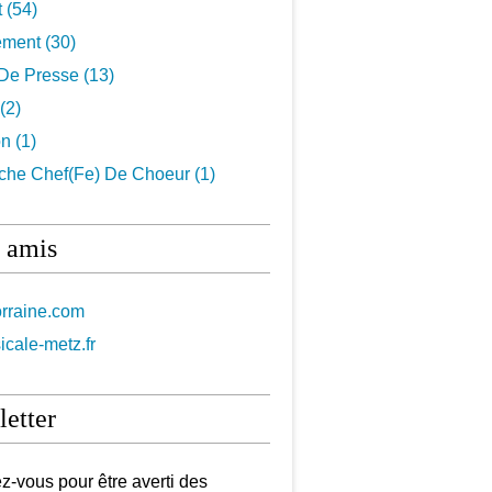
t
(54)
ement
(30)
De Presse
(13)
(2)
on
(1)
che Chef(fe) De Choeur
(1)
 amis
orraine.com
icale-metz.fr
etter
-vous pour être averti des