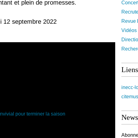
antant et plein de promesses.
Concer
Recrut
ndi 12 septembre 2022
Revue 
Vidéos
Directi
Recher
Liens
inecc-l
citemus
Newsl
Abonnez