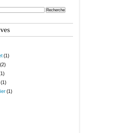
ives
et
(1)
(2)
1)
(1)
ier
(1)