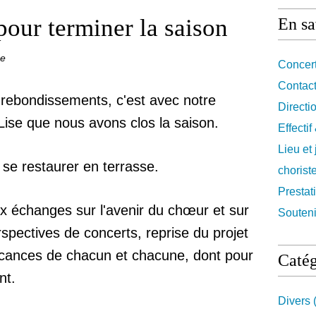
pour terminer la saison
En sa
ce
Concert
Contact
 rebondissements, c'est avec notre
Directi
Lise que nous avons clos la saison.
Effecti
Lieu et
se restaurer en terrasse.
chorist
Prestat
 échanges sur l'avenir du chœur et sur
Souteni
rspectives de concerts, reprise du projet
cances de chacun et chacune, dont pour
Catég
nt.
Divers
(