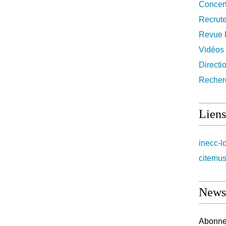
Concer
Recrut
Revue 
Vidéos
Directi
Recher
Liens
inecc-l
citemus
Newsl
Abonnez