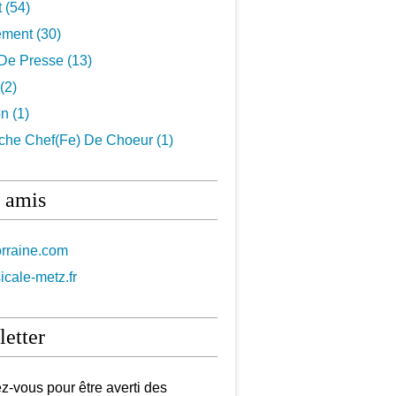
t
(54)
ement
(30)
De Presse
(13)
(2)
on
(1)
che Chef(fe) De Choeur
(1)
 amis
orraine.com
icale-metz.fr
etter
-vous pour être averti des