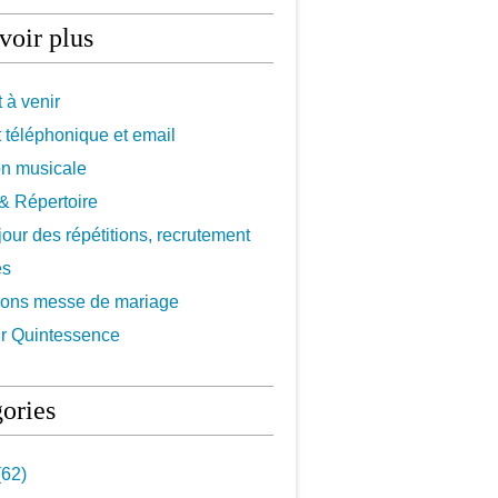
voir plus
 à venir
 téléphonique et email
on musicale
f & Répertoire
 jour des répétitions, recrutement
es
ions messe de mariage
r Quintessence
ories
62)