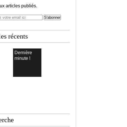
x articles publiés.
les récents
Dernière
minute !
erche