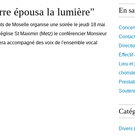
erre épousa la lumière"
En sa
s de Moselle organise une soirée le jeudi 18 mai
Concert
église St Maximin (Metz) le conférencier Monsieur
Contact
era accompagné des voix de l'ensemble vocal
Directi
Effecti
Lieu et
chorist
Prestat
Souteni
Catég
Divers
(