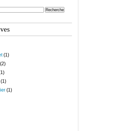
ives
et
(1)
(2)
1)
(1)
ier
(1)