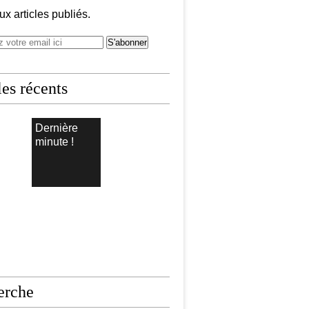
x articles publiés.
les récents
Dernière
minute !
erche