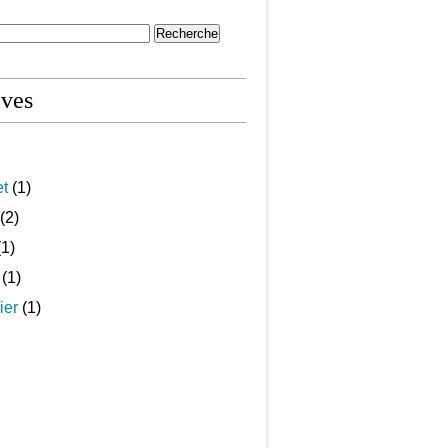
ives
et
(1)
(2)
1)
(1)
ier
(1)