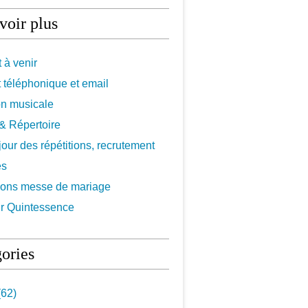
voir plus
 à venir
 téléphonique et email
on musicale
f & Répertoire
 jour des répétitions, recrutement
es
ions messe de mariage
r Quintessence
ories
62)