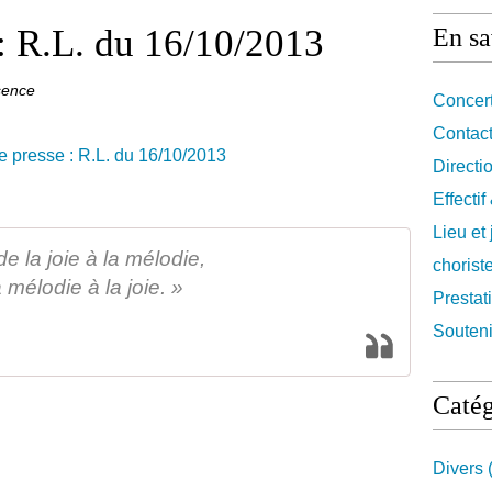
: R.L. du 16/10/2013
En sa
sence
Concert
Contact
Directi
Effecti
Lieu et
e la joie à la mélodie,
chorist
 mélodie à la joie. »
Prestat
Souteni
Catég
Divers
(