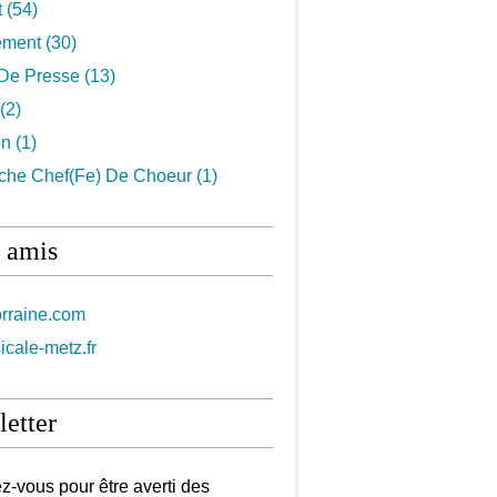
t
(54)
ement
(30)
De Presse
(13)
(2)
on
(1)
che Chef(fe) De Choeur
(1)
 amis
orraine.com
icale-metz.fr
etter
-vous pour être averti des