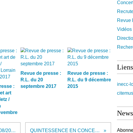
Concer
Recrut
Revue 
Vidéos
Directi
Recher
Liens
Revue de presse :
Revue de presse :
R.L. du 20
R.L. du 9 décembre
inecc-l
resse :
septembre 2017
2015
et art
citemus
etz /
n
Newsl
Novembre
Abonnez
Revue de presse : R.L. du 27/08/2013
QUINTESSENCE EN CONCERT