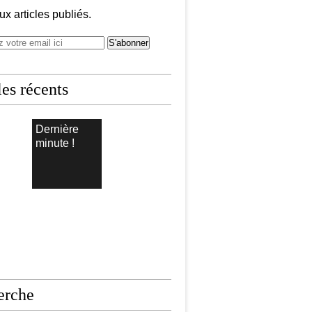
x articles publiés.
les récents
Dernière
minute !
erche