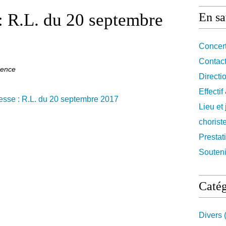
: R.L. du 20 septembre
En sa
Concert
Contact
sence
Directi
Effecti
Lieu et
chorist
Prestat
Souteni
Catég
Divers
(