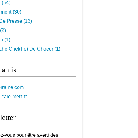
t
(54)
ement
(30)
De Presse
(13)
(2)
on
(1)
che Chef(fe) De Choeur
(1)
 amis
orraine.com
icale-metz.fr
etter
-vous pour être averti des