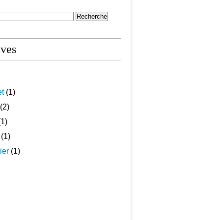
ives
et
(1)
(2)
1)
(1)
ier
(1)