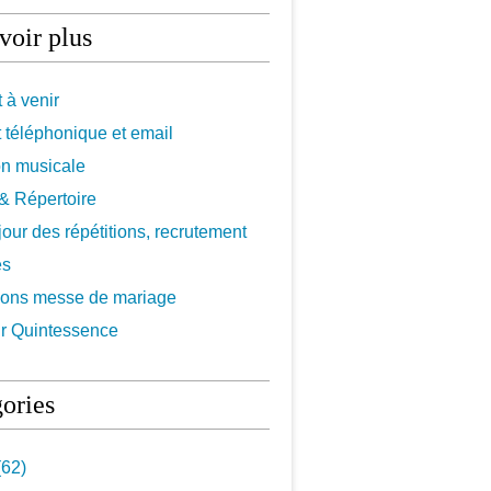
voir plus
 à venir
 téléphonique et email
on musicale
f & Répertoire
 jour des répétitions, recrutement
es
ions messe de mariage
r Quintessence
ories
62)