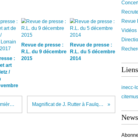
Concer
Recrut
Revue 
Vidéos
Directi
Revue de presse :
Revue de presse :
Recher
R.L. du 9 décembre
R.L. du 5 décembre
resse :
2015
2014
et art
Liens
etz /
n
Novembre
inecc-l
citemus
Magnificat de J. Rutter, les premières dates
Magnificat de J. Rutter à Faulquemont
Newsl
Abonnez