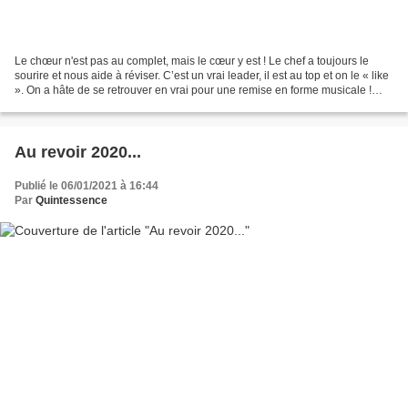
Le chœur n'est pas au complet, mais le cœur y est ! Le chef a toujours le
sourire et nous aide à réviser. C’est un vrai leader, il est au top et on le « like
». On a hâte de se retrouver en vrai pour une remise en forme musicale !
Lydia B. La quintessence...
Au revoir 2020...
Publié le 06/01/2021 à 16:44
Par
Quintessence