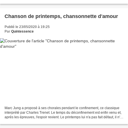
intermittence et soleil, nous...
Chanson de printemps, chansonnette d'amour
Publié le 23/05/2020 à 19:25
Par
Quintessence
Marc Jung a proposé à ses chorales pendant le confinement, ce classique
interprété par Charles Trenet. Le temps du déconfinement est enfin venu et,
après les épreuves, l'espoir revient. Le printemps lui n'a pas fait défaut, il n'a
pas ralenti son déploiement,...