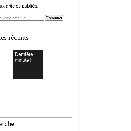
x articles publiés.
les récents
Dernière
minute !
erche