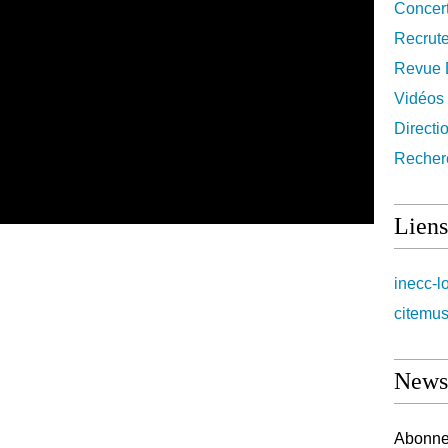
Concer
Recrut
Revue 
Vidéos
Directi
Recher
Liens
inecc-l
citemus
Newsl
Abonnez