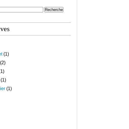
ives
et
(1)
(2)
1)
(1)
ier
(1)