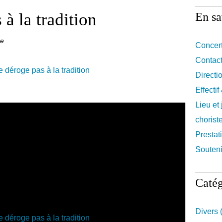
à la tradition
En sa
ce
Concert
Contact
Directi
Effecti
Lieu et
chorist
Prestat
Souteni
Catég
Divers
(