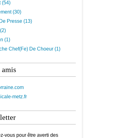
t
(54)
ement
(30)
De Presse
(13)
(2)
on
(1)
che Chef(fe) De Choeur
(1)
 amis
orraine.com
icale-metz.fr
etter
-vous pour être averti des