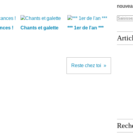
nouveau
nces !
Chants et galette
*** 1er de l'an ***
Artic
Reste chez toi
Rech