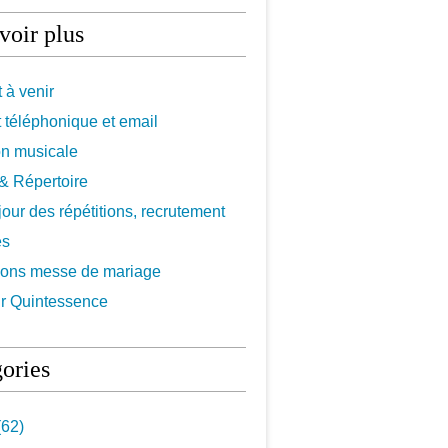
voir plus
 à venir
 téléphonique et email
on musicale
f & Répertoire
 jour des répétitions, recrutement
es
ions messe de mariage
r Quintessence
ories
62)