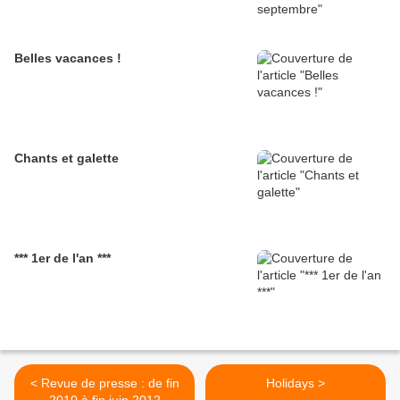
Belles vacances !
Chants et galette
*** 1er de l'an ***
< Revue de presse : de fin
Holidays >