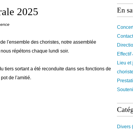
ale 2025
En sa
sence
Concert
Contact
 de l'ensemble des choristes, notre assemblée
Directi
ù nous répétons chaque lundi soir.
Effecti
Lieu et
 tiers sortant a été reconduite dans ses fonctions de
chorist
ot de l'amitié.
Prestat
Souteni
Catég
Divers
(