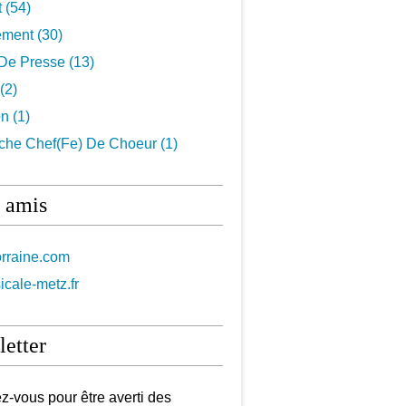
t
(54)
ement
(30)
De Presse
(13)
(2)
on
(1)
che Chef(fe) De Choeur
(1)
 amis
orraine.com
icale-metz.fr
etter
-vous pour être averti des