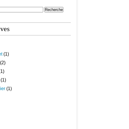
ives
et
(1)
(2)
1)
(1)
ier
(1)