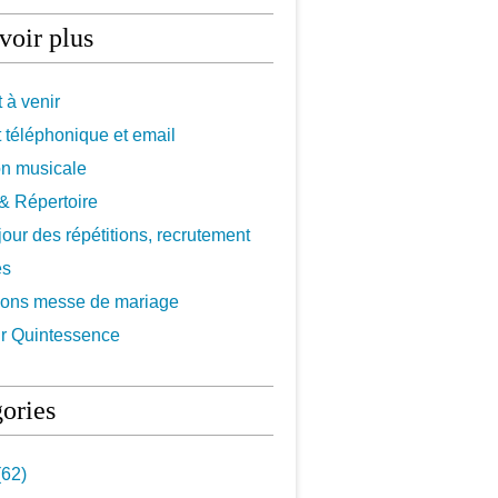
voir plus
 à venir
 téléphonique et email
on musicale
f & Répertoire
 jour des répétitions, recrutement
es
ions messe de mariage
r Quintessence
ories
62)