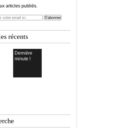
x articles publiés.
les récents
Dernière
minute !
erche