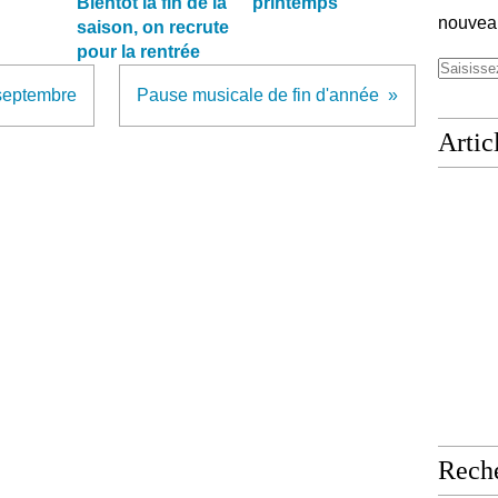
Bientôt la fin de la
printemps
nouveau
saison, on recrute
pour la rentrée
 septembre
Pause musicale de fin d'année
Artic
Rech