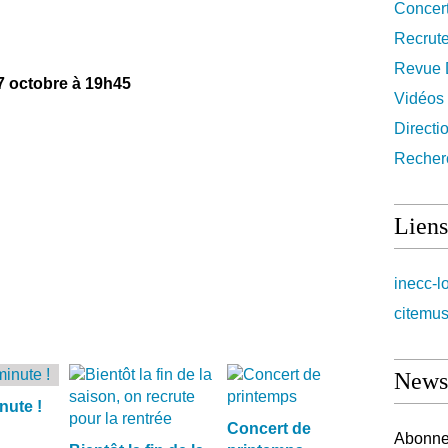
Concer
Recrut
Revue 
7 octobre à 19h45
Vidéos
Directi
Recher
Liens
inecc-l
citemus
Newsl
nute !
Concert de
Abonnez