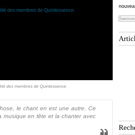
nouveau
Artic
l'été des membres de Quintessence.
chose, le chant en est une autre. Ce
r la musique en tête et la chanter avec
Rech