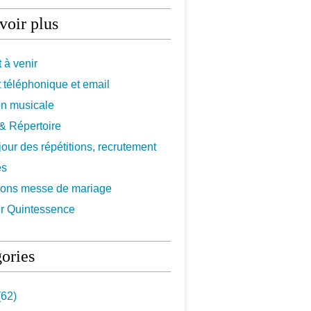
voir plus
 à venir
 téléphonique et email
on musicale
f & Répertoire
 jour des répétitions, recrutement
es
ions messe de mariage
r Quintessence
ories
62)