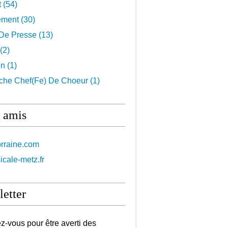
t
(54)
ement
(30)
De Presse
(13)
(2)
on
(1)
che Chef(fe) De Choeur
(1)
 amis
orraine.com
icale-metz.fr
etter
-vous pour être averti des