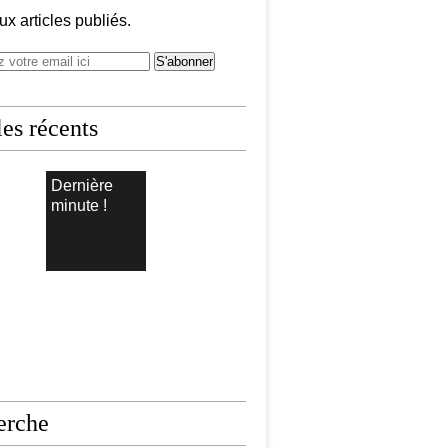
x articles publiés.
les récents
Dernière
minute !
erche