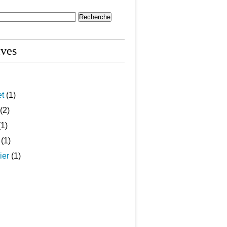
ives
et
(1)
(2)
1)
(1)
ier
(1)