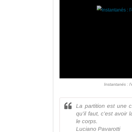
Instantanés : 
La partition est une 
qu'il faut, c'est avoi
le corps.
Luciano Pavarotti