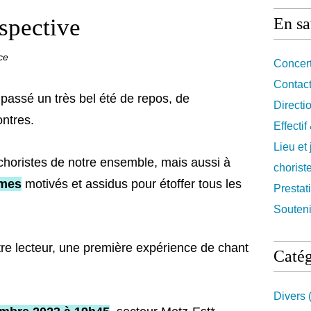
rspective
En sa
ce
Concert
Contact
assé un très bel été de repos, de
Directi
ontres.
Effecti
Lieu et
choristes de notre ensemble, mais aussi à
chorist
mmes
motivés et assidus pour étoffer tous les
Prestat
Souteni
être lecteur, une première expérience de chant
Catég
Divers
(