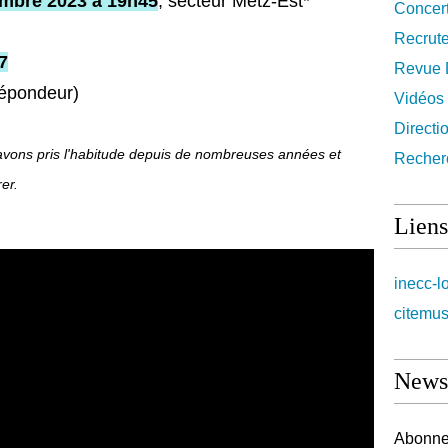
embre 2023 à 19h45
, secteur Metz-Est*
Concer
Recrut
7
Revue 
répondeur)
Vidéos
Directi
 avons pris l'habitude depuis de nombreuses années et
Recher
er.
Liens
inecc-l
citemus
Newsl
Abonnez