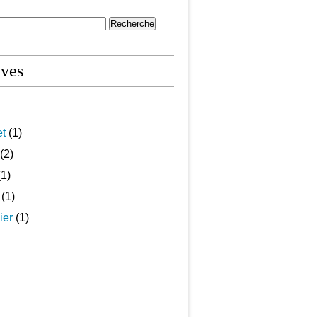
ives
et
(1)
(2)
1)
(1)
ier
(1)