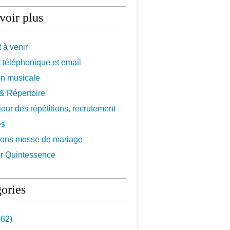
voir plus
 à venir
 téléphonique et email
on musicale
f & Répertoire
 jour des répétitions, recrutement
es
ions messe de mariage
r Quintessence
ories
62)