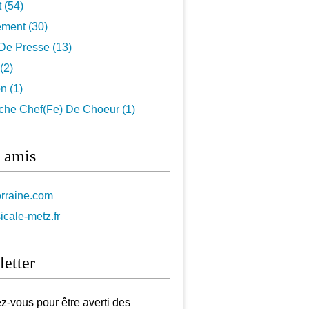
t
(54)
ement
(30)
De Presse
(13)
(2)
on
(1)
che Chef(fe) De Choeur
(1)
 amis
orraine.com
icale-metz.fr
etter
-vous pour être averti des