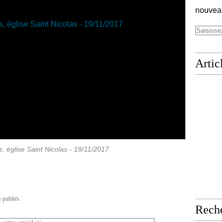
nouveau
Artic
 église Saint Nicolas - 19/11/2017
 publiés.
Rech