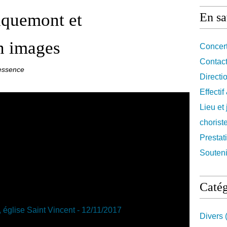
lquemont et
En sa
n images
Concert
Contact
essence
Directi
Effecti
Lieu et
chorist
Prestat
Souteni
Catég
Divers
(