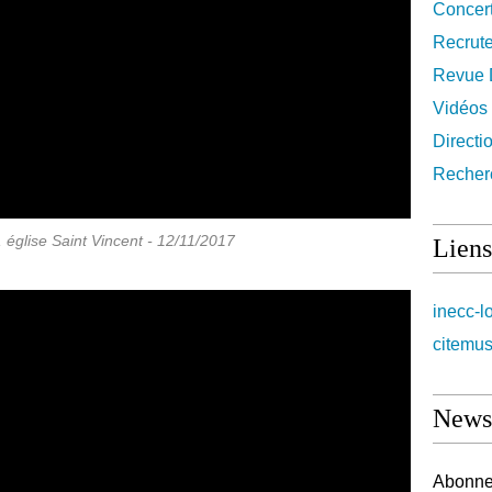
Concer
Recrut
Revue 
Vidéos
Directi
Recher
église Saint Vincent - 12/11/2017
Liens
inecc-l
citemus
Newsl
Abonnez