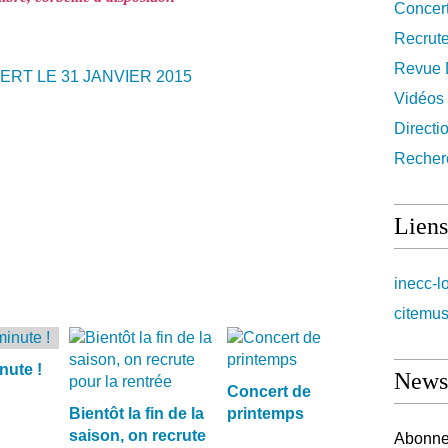
Concer
Recrut
Revue 
Vidéos
Directi
Recher
Liens
inecc-l
citemus
nute !
Newsl
Concert de
Bientôt la fin de la
printemps
saison, on recrute
Abonnez