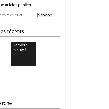
x articles publiés.
les récents
Dernière
minute !
erche