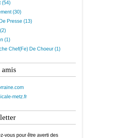
t
(54)
ement
(30)
De Presse
(13)
(2)
on
(1)
che Chef(fe) De Choeur
(1)
 amis
orraine.com
icale-metz.fr
etter
-vous pour être averti des