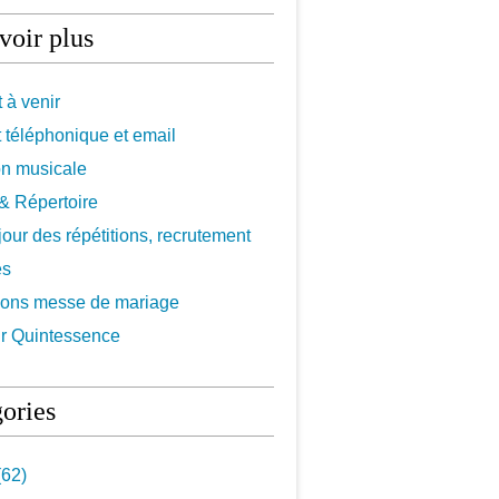
voir plus
 à venir
 téléphonique et email
on musicale
f & Répertoire
 jour des répétitions, recrutement
es
ions messe de mariage
r Quintessence
ories
62)