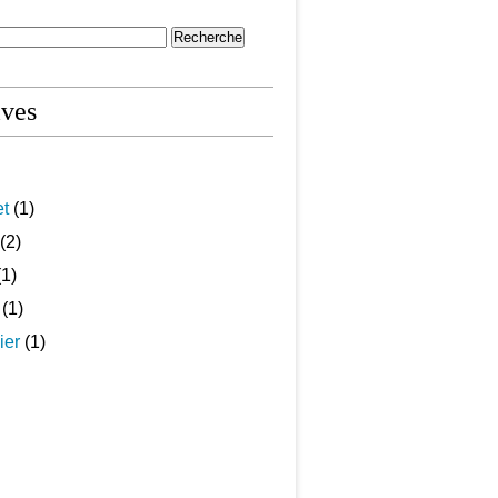
ives
et
(1)
(2)
1)
(1)
ier
(1)