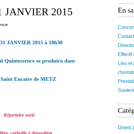
 JANVIER 2015
En sa
ence
Concert
Contact
 31 JANVIER 2015 à 18h30
Directi
Effecti
l Quintessence se produira dans
Lieu et
chorist
e Saint Eucaire de METZ
Prestat
Souteni
Catég
Répertoire varié
Divers
(
libre, corbeille à disposition