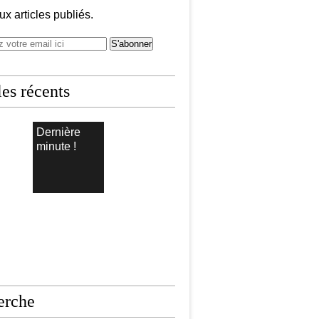
x articles publiés.
les récents
Dernière
minute !
erche