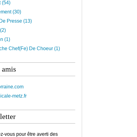
t
(54)
ement
(30)
De Presse
(13)
(2)
on
(1)
che Chef(fe) De Choeur
(1)
 amis
orraine.com
icale-metz.fr
etter
-vous pour être averti des