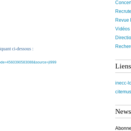
Concer
Recrut
Revue 
Vidéos
Directi
Recher
iquant ci-dessous :
?code=4560390583088&source=jl999
Liens
inecc-l
citemus
Newsl
Abonnez