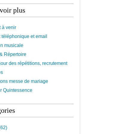
voir plus
 à venir
 téléphonique et email
on musicale
f & Répertoire
 jour des répétitions, recrutement
es
ions messe de mariage
r Quintessence
ories
62)