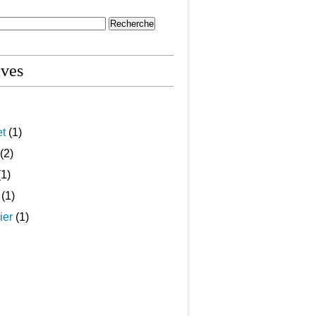
ives
et
(1)
(2)
1)
(1)
ier
(1)