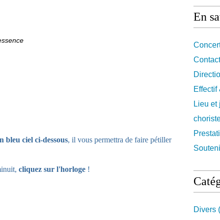
En sa
essence
Concert
Contact
Directi
Effecti
Lieu et
chorist
Prestat
en bleu ciel ci-dessous
, il vous permettra de faire pétiller
Souteni
minuit,
cliquez sur l'horloge
!
Catég
Divers
(