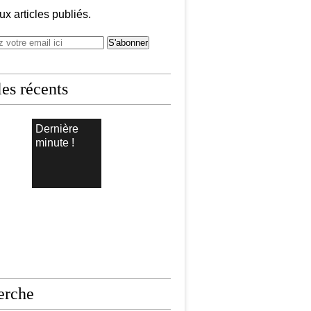
x articles publiés.
les récents
Dernière
minute !
erche