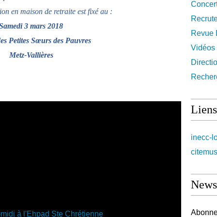
Concer
on en maison de retraite est fixé au :
Recrut
Samedi 3 mars 2018
Revue 
es Petites Sœurs des Pauvres
Vidéos
Metz-Vallières
Directi
Recher
Liens
inecc-l
citemus
Newsl
Abonnez