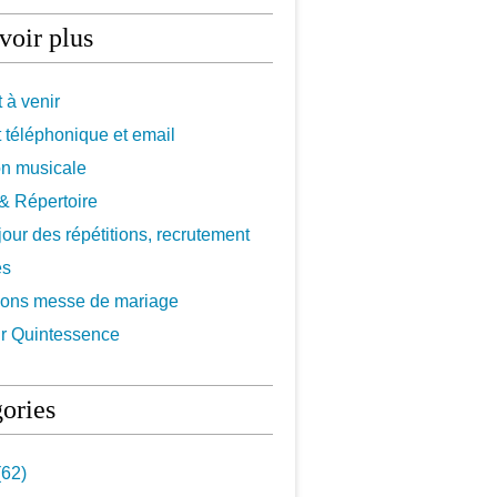
voir plus
 à venir
 téléphonique et email
on musicale
f & Répertoire
 jour des répétitions, recrutement
es
ions messe de mariage
r Quintessence
ories
62)