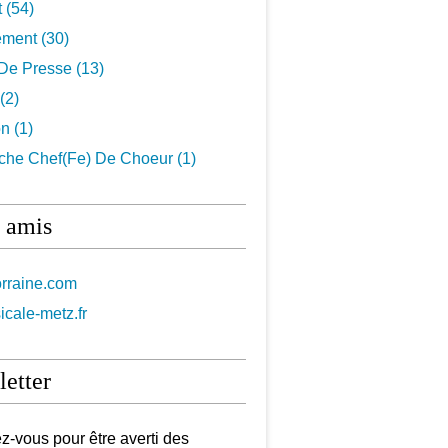
t
(54)
ement
(30)
De Presse
(13)
(2)
on
(1)
che Chef(fe) De Choeur
(1)
 amis
orraine.com
icale-metz.fr
etter
-vous pour être averti des