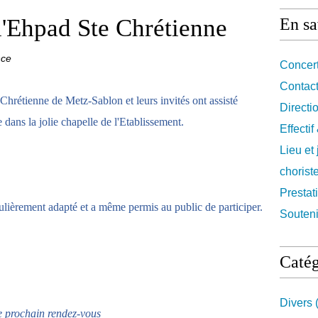
l'Ehpad Ste Chrétienne
En sa
nce
Concert
Contact
Chrétienne de Metz-Sablon et leurs invités ont assisté
Directi
dans la jolie chapelle de l'Etablissement.
Effecti
Lieu et
chorist
Prestat
iculièrement adapté et a même permis au public de participer.
Souteni
Catég
Divers
(
 prochain rendez-vous