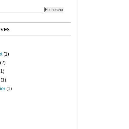
ives
et
(1)
(2)
1)
(1)
ier
(1)